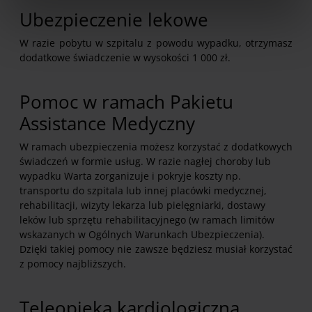
Ubezpieczenie lekowe
W dowolnej chwili możesz wycofać swoją zgodę w
Deklaracji dot. plików cookie
. Informacje o
W razie pobytu w szpitalu z powodu wypadku, otrzymasz
przetwarzaniu danych osobowych, w tym o
dodatkowe świadczenie w wysokości 1 000 zł.
przysługujących w związku z tym uprawnieniach,
znajdziesz pod
linkiem
.
Pomoc w ramach Pakietu
Assistance Medyczny
W ramach ubezpieczenia możesz korzystać z dodatkowych
świadczeń w formie usług. W razie nagłej choroby lub
wypadku Warta zorganizuje i pokryje koszty np.
transportu do szpitala lub innej placówki medycznej,
rehabilitacji, wizyty lekarza lub pielęgniarki, dostawy
leków lub sprzętu rehabilitacyjnego (w ramach limitów
wskazanych w Ogólnych Warunkach Ubezpieczenia).
Dzięki takiej pomocy nie zawsze będziesz musiał korzystać
z pomocy najbliższych.
Teleopieka kardiologiczna