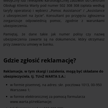
Medyczny lub Teleopieki kardiologicznej zadzwoń do Centrum
Obsługi Klienta Warty pod numer 502 308 308 (opłata według
taryfy operatora) i wybierz „Pomoc Assistance” / „Assistance
z ubezpieczeń na życie”. Konsultant po przyjęciu zgłoszenia
zorganizuje odpowiednią pomoc, zgodnie z warunkami
ubezpieczenia.
Pamiętaj, że dane takie jak numer polisy czy nazwę
ubezpieczenia zawarte są na dokumencie, który otrzymasz
przy zawarciu umowy w banku.
Gdzie zgłosić reklamację?
Reklamacje, w tym skargi i zażalenia, mogą być składane do
ubezpieczyciela, tj. TUnŻ WARTA S.A.:
w formie pisemnej, na adres: skr. pocztowa 1013, 00-950
Warszawa 1;
w formie elektronicznej za pomocą formularza
www.warta.pl/reklamacje;