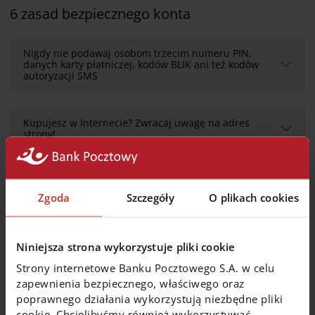
6 zasad bezpiecznego konta
Nigdy nie podawaj osobom trzecim numeru PIN,
danych karty płatniczej, kodów BLIK ani też kodów
autoryzacji SMS
Kupujesz w Internecie? Zwracaj uwagę na adres
strony!
Chroń swój kod PIN
Zgoda
Szczegóły
O plikach cookies
Nie klikaj w podejrzane linki
Niniejsza strona wykorzystuje pliki cookie
Strony internetowe Banku Pocztowego S.A. w celu
Aktualizuj swoje dane
zapewnienia bezpiecznego, właściwego oraz
poprawnego działania wykorzystują niezbędne pliki
cookie. Chcielibyśmy również wykorzystywać