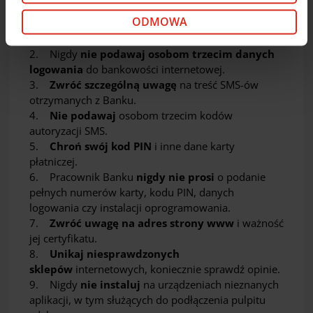
1.
Nie otwieraj podejrzanych linków
, przez
kliknij „Dostosuj”. Jeśli zgadzasz się na instalację
ODMOWA
które możesz się zalogować do bankowości
cookie opcjonalnych w Twoim urządzeniu (zgodnie z
internetowej.
Polityką cookie), kliknij „Akceptuj wszystkie cookie”.
2. Nigdy
nie podawaj osobom trzecim danych
W dowolnej chwili możesz wycofać swoją zgodę w
logowania
do bankowości internetowej.
Deklaracji dot. plików cookie
. Informacje o
3.
Zwróć szczególną uwagę
na treść SMS-ów
przetwarzaniu danych osobowych, w tym o
otrzymanych z Banku.
przysługujących w związku z tym uprawnieniach,
4.
Nie podawaj
osobom trzecim kodów
znajdziesz pod
linkiem
.
autoryzacji SMS.
5.
Chroń swój kod PIN
i inne dane karty
płatniczej.
6. Pracownik Banku
nigdy nie prosi
o podanie
pełnych numerów karty, kodu PIN, danych
logowania czy instalacji oprogramowania.
7.
Zwróć uwagę na adres strony www
i ważność
jej certyfikatu.
8.
Unikaj niesprawdzonych
sklepów
internetowych, koniecznie sprawdź opinie.
9. Nigdy
nie instaluj
na urządzeniach nieznanych
aplikacji, w tym służących do podłączenia pulpitu