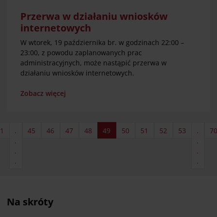
Przerwa w działaniu wniosków
internetowych
W wtorek, 19 października br. w godzinach 22:00 –
23:00, z powodu zaplanowanych prac
administracyjnych, może nastąpić przerwa w
działaniu wniosków internetowych.
Zobacz więcej
1
.
45
46
47
48
49
50
51
52
53
.
7
.
.
.
.
.
.
Na skróty