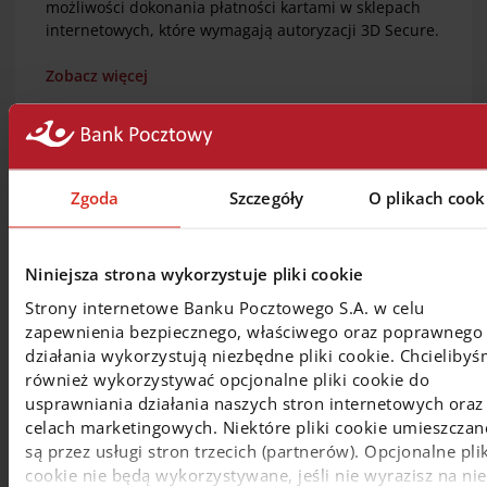
możliwości dokonania płatności kartami w sklepach
internetowych, które wymagają autoryzacji 3D Secure.
Zobacz więcej
2 listopada 2020
Zgoda
Szczegóły
O plikach cook
Wprowadziliśmy płatności BLIK
Udostępniliśmy Klientom Banku Pocztowego i
Niniejsza strona wykorzystuje pliki cookie
EnveloBanku korzystającym z aplikacji mobilnej
Strony internetowe Banku Pocztowego S.A. w celu
EnveloBank dostęp do systemu płatności mobilnych
BLIK. Poszerzając tym samym naszą ofertę o
zapewnienia bezpiecznego, właściwego oraz poprawnego
cieszący się coraz większą popularnością sposób
działania wykorzystują niezbędne pliki cookie. Chcieliby
płatności.
również wykorzystywać opcjonalne pliki cookie do
Od momentu udostępnienia BLIKA Klienci mogą
usprawniania działania naszych stron internetowych oraz
korzystać z 3 rodzajów usług -
płatności w Internecie,
celach marketingowych. Niektóre pliki cookie umieszczan
płatności w sklepach oraz wypłat z bankomatów.
W
są przez usługi stron trzecich (partnerów). Opcjonalne plik
przyszłości usługa będzie jednak rozwijana o kolejne
cookie nie będą wykorzystywane, jeśli nie wyrazisz na nie