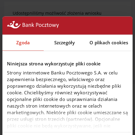
Udostępniliśmy możliwość złożenia wniosku
o odblokowanie środków wolnych od zajęcia
egzekucyjnego za pomocą bankowości internetowej.
Zachęcamy do zapoznania się z podstawowymi
informacjami dotyczącymi zajęć egzekucyjnych.
Zgoda
Szczegóły
O plikach cookies
Dowiedz się więcej
Niniejsza strona wykorzystuje pliki cookie
Strony internetowe Banku Pocztowego S.A. w celu
zapewnienia bezpiecznego, właściwego oraz
poprawnego działania wykorzystują niezbędne pliki
cookie. Chcielibyśmy również wykorzystywać
Na skróty
opcjonalne pliki cookie do usprawniania działania
naszych stron internetowych oraz w celach
marketingowych. Niektóre pliki cookie umieszczane są
Wybierz konto osobiste
przez usługi stron trzecich (partnerów). Opcjonalne
pliki cookie nie będą wykorzystywane, jeśli nie
wyrazisz na nie zgody. Więcej informacji o plikach
Weź pożyczkę lub kredyt