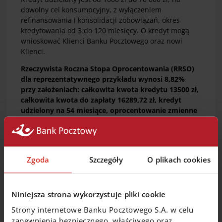
dowolny cel konsumpcyjny, z wyłączeniem
refinansowania i konsolidacji zobowiązań, okres
kredytowania od 3 do 120 miesięcy. O kredyt mogą
wnioskować Klienci Banku Pocztowego oraz nowi
Klienci.
Rzeczywista Roczna Stopa Oprocentowania (RRSO)
dla reprezentatywnego przykładu wynosi 8,82%
przy założeniach: całkowita kwota kredytu 13500 zł,
całkowita kwota do zapłaty 16289,72 zł, kredyt
udzielony na 54 miesiące, oprocentowanie zmienne
8,49% w skali roku, całkowity koszt kredytu 2789,72
zł (prowizja 0,00 zł; odsetki 2789,72 zł), spłacany
miesięcznie: 53 raty po 301,67 zł i jedna 301,21 zł.
Kalkulacja na 01.04.2026 roku.
Zgoda
Szczegóły
O plikach cookies
To nie jest oferta. Decyzja i warunki kredytu zależą od
oceny zdolności kredytowej. Zmiana oprocentowania
kredytu wpływa na jego koszt.
Niniejsza strona wykorzystuje pliki cookie
Strony internetowe Banku Pocztowego S.A. w celu
zapewnienia bezpiecznego, właściwego oraz