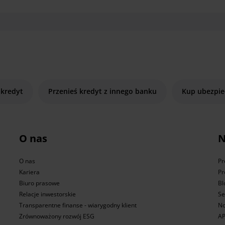
 kredyt
Przenieś kredyt z innego banku
Kup ubezpie
O nas
N
O nas
Pr
Kariera
Pr
Biuro prasowe
Bl
Relacje inwestorskie
Se
Transparentne finanse - wiarygodny klient
No
Zrównoważony rozwój ESG
AP