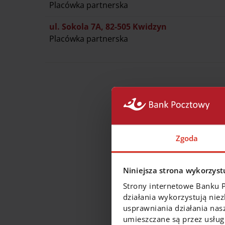
Placówka partnerska
ul. Sokola 7A, 82-505 Kwidzyn
Placówka partnerska
Dla
Zgoda
Niniejsza strona wykorzystu
Strony internetowe Banku 
działania wykorzystują nie
usprawniania działania nas
umieszczane są przez usługi