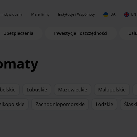
i indywidualni
Małe firmy
Instytucje i Wspólnoty
UA
EN
Ubezpieczenia
Inwestycje i oszczędności
Usł
komaty
belskie
Lubuskie
Mazowieckie
Małopolskie
elkopolskie
Zachodniopomorskie
Łódzkie
Śląsk