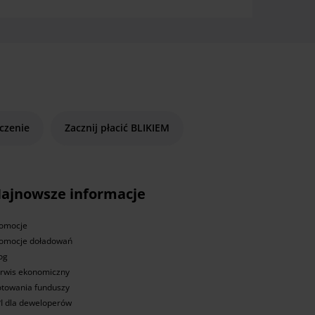
czenie
Zacznij płacić BLIKIEM
ajnowsze informacje
omocje
omocje doładowań
og
rwis ekonomiczny
towania funduszy
I dla deweloperów