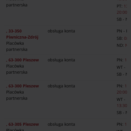
partnerska
PT:
13:
20:00
SB - N
, 33-350
obsługa konta
PN - PT
Piwniczna-Zdrój
SB:
08:
Placówka
ND:
NI
partnerska
, 63-300 Pleszew
obsługa konta
PN:
10:
Placówka
WT - P
partnerska
SB - N
, 63-300 Pleszew
obsługa konta
PN:
13:
Placówka
20:00
partnerska
WT - P
13:30-1
SB - N
, 63-305 Pleszew
obsługa konta
PN:
13:
Placówka