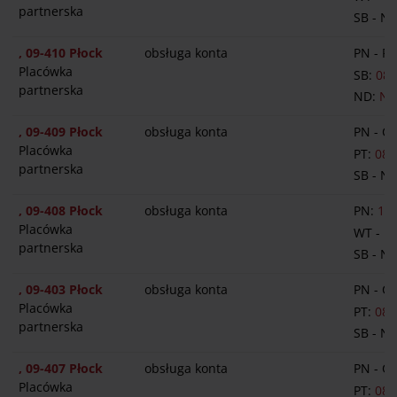
partnerska
SB - N
, 09-410 Płock
obsługa konta
PN - PT
Placówka
SB:
08:
partnerska
ND:
NI
, 09-409 Płock
obsługa konta
PN - C
Placówka
PT:
08:
partnerska
SB - N
, 09-408 Płock
obsługa konta
PN:
13:
Placówka
WT - P
partnerska
SB - N
, 09-403 Płock
obsługa konta
PN - C
Placówka
PT:
08:
partnerska
SB - N
, 09-407 Płock
obsługa konta
PN - C
Placówka
PT:
08: