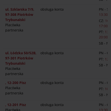
ul. Szklarska 7/9,
obsługa konta
PN - S
97-308 Piotrków
13:30-1
Trybunalski
CZ:
10:
Placówka
17:00
partnerska
PT:
13:
20:00
SB - N
ul. Łódzka 50/52B,
obsługa konta
PN - C
97-301 Piotrków
PT:
12:
Trybunalski
SB - N
Placówka
partnerska
, 12-200 Pisz
obsługa konta
PN - C
Placówka
PT:
10:
partnerska
SB - N
, 12-201 Pisz
obsługa konta
PN - C
Placówka
13:30-1