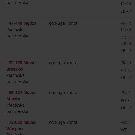
partnerska
12:00-1
SB - N
, 47-440 Nędza
obsługa konta
PN - C
Placówka
11:30-1
partnerska
PT:
13:
20:00
SB - N
, 32-120 Nowe
obsługa konta
PN - C
Brzesko
PT:
13:
Placówka
SB - N
partnerska
, 09-121 Nowe
obsługa konta
PN:
12:
Miasto
WT - P
Placówka
SB - N
partnerska
, 72-022 Nowe
obsługa konta
PN:
14:
Warpno
WT - P
Placówka