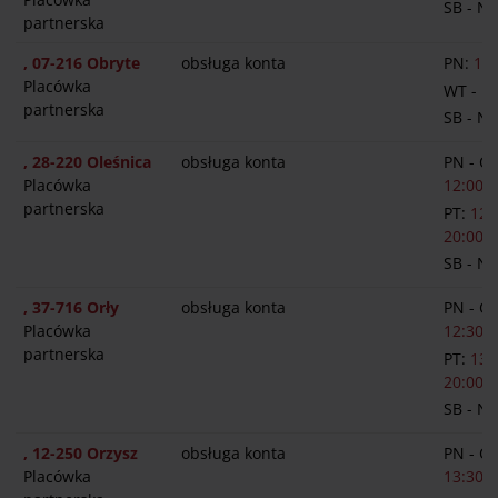
SB - N
partnerska
, 07-216 Obryte
obsługa konta
PN:
13:
Placówka
WT - P
partnerska
SB - N
, 28-220 Oleśnica
obsługa konta
PN - C
Placówka
12:00-1
partnerska
PT:
12:
20:00
SB - N
, 37-716 Orły
obsługa konta
PN - C
Placówka
12:30-1
partnerska
PT:
13:
20:00
SB - N
, 12-250 Orzysz
obsługa konta
PN - C
Placówka
13:30-1