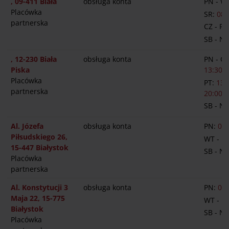
, 09-411 Biała
obsługa konta
PN - W
Placówka
SR:
08:
partnerska
CZ - PT
SB - N
, 12-230 Biała
obsługa konta
PN - C
Piska
13:30-1
Placówka
PT:
13:
partnerska
20:00
SB - N
Al. Józefa
obsługa konta
PN:
09:
Piłsudskiego 26,
WT - P
15-447 Białystok
SB - N
Placówka
partnerska
Al. Konstytucji 3
obsługa konta
PN:
09:
Maja 22, 15-775
WT - P
Białystok
SB - N
Placówka