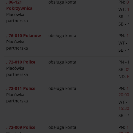
, 06-121
obsługa konta
PN:
08:
Pokrzywnica
WT:
13
Placówka
SR - PT
partnerska
SB - N
, 76-010 Polanów
obsługa konta
PN:
14:
Placówka
WT - P
partnerska
SB - N
, 72-010 Police
obsługa konta
PN - PT
Placówka
SB:
09:
partnerska
ND:
NI
, 72-011 Police
obsługa konta
PN:
13:
Placówka
20:00
partnerska
WT - P
15:30-1
SB - N
, 72-009 Police
obsługa konta
PN:
13: