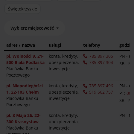
Świętokrzyskie
Wybierz miejscowość
adres / nazwa
usługi
telefony
godzin
pl. Wolności 9, 21-
konta, kredyty,
785 897 305
PN - PT
500 Biała Podlaska
ubezpieczenia,
785 897 304
SB - N
Placówka Banku
inwestycje
Pocztowego
pl. Niepodległości
konta, kredyty,
785 897 496
PN - C
1, 22-103 Chełm
ubezpieczenia,
519 662 757
PT:
09.
Placówka Banku
inwestycje
SB - N
Pocztowego
pl. 3 Maja 26, 22-
konta, kredyty,
PN - N
300 Krasnystaw
ubezpieczenia,
Placówka Banku
inwestycje