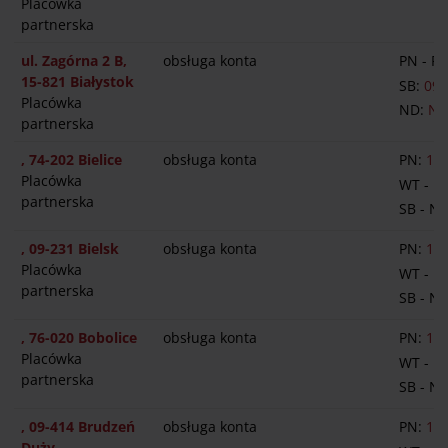
Placówka
partnerska
ul. Zagórna 2 B,
obsługa konta
PN - PT
15-821 Białystok
SB:
09:
Placówka
ND:
NI
partnerska
, 74-202 Bielice
obsługa konta
PN:
14:
Placówka
WT - P
partnerska
SB - N
, 09-231 Bielsk
obsługa konta
PN:
13:
Placówka
WT - P
partnerska
SB - N
, 76-020 Bobolice
obsługa konta
PN:
13:
Placówka
WT - P
partnerska
SB - N
, 09-414 Brudzeń
obsługa konta
PN:
12:
Duży