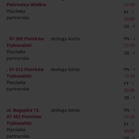
Pietrowice Wielkie
12:00-1
Placówka
PT:
13:
partnerska
20:00
SB - N
, 97-309 Piotrków
obsługa konta
PN - PT
Trybunalski
15:00
Placówka
SB - N
partnerska
, 97-312 Piotrków
obsługa konta
PN - C
Trybunalski
13:30-1
Placówka
PT:
13:
partnerska
20:00
SB - N
ul. Bugajska 13,
obsługa konta
PN - C
97-302 Piotrków
13:30-1
Trybunalski
PT:
13:
Placówka
20:00
partnerska
SB - N