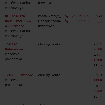
Placówka Banku
inwestycje
Pocztowego
ul. Tadeusza
konta, kredyty,
724 699 494
PN - PT
Kościuszki 9, 22-
ubezpieczenia,
785 897 246
SB - N
400 Zamość
inwestycje
Placówka Banku
Pocztowego
, 09-130
obsługa konta
PN:
13:
Baboszewo
20:00
Placówka
WT - P
partnerska
12:00-1
SB - N
, 24-105 Baranów
obsługa konta
PN - C
Placówka
11:00-1
partnerska
PT:
13:
20:00
SB - N