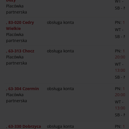
WT - P
Placówka
SB - N
partnerska
, 83-020 Cedry
obsługa konta
PN:
14:
Wielkie
WT - P
Placówka
SB - N
partnerska
, 63-313 Chocz
obsługa konta
PN:
13:
Placówka
20:00
partnerska
WT - P
13:00-1
SB - N
, 63-304 Czermin
obsługa konta
PN:
13:
Placówka
20:00
partnerska
WT - P
13:00-1
SB - N
, 63-330 Dobrzyca
obsługa konta
PN:
13: