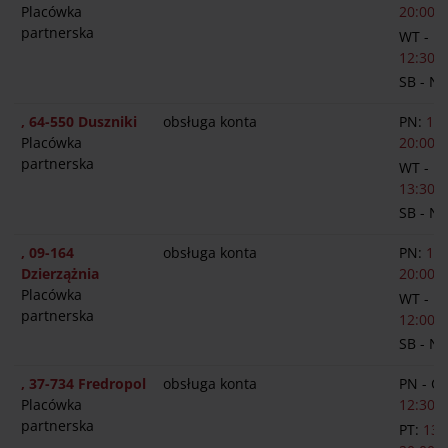
Placówka
20:00
partnerska
WT - P
12:30-1
SB - N
, 64-550 Duszniki
obsługa konta
PN:
13:
Placówka
20:00
partnerska
WT - P
13:30-1
SB - N
, 09-164
obsługa konta
PN:
13:
Dzierzążnia
20:00
Placówka
WT - P
partnerska
12:00-1
SB - N
, 37-734 Fredropol
obsługa konta
PN - C
Placówka
12:30-1
partnerska
PT:
13: