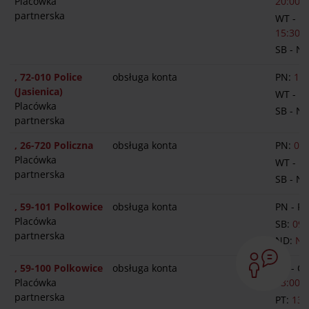
Placówka
20:00
partnerska
WT - P
15:30-1
SB - N
, 72-010 Police
obsługa konta
PN:
14:
(Jasienica)
WT - P
Placówka
SB - N
partnerska
, 26-720 Policzna
obsługa konta
PN:
09:
Placówka
WT - P
partnerska
SB - N
, 59-101 Polkowice
obsługa konta
PN - PT
Placówka
SB:
09:
partnerska
ND:
NI
, 59-100 Polkowice
obsługa konta
PN - C
Placówka
13:00-1
partnerska
PT:
13: