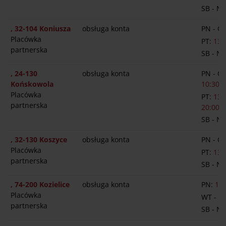
SB - N
, 32-104 Koniusza
obsługa konta
PN - C
Placówka
PT:
13:
partnerska
SB - N
, 24-130
obsługa konta
PN - C
Końskowola
10:30-1
Placówka
PT:
13:
partnerska
20:00
SB - N
, 32-130 Koszyce
obsługa konta
PN - C
Placówka
PT:
13:
partnerska
SB - N
, 74-200 Kozielice
obsługa konta
PN:
14:
Placówka
WT - P
partnerska
SB - N