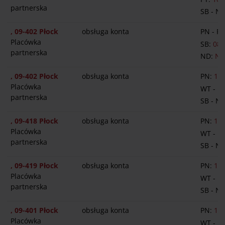
partnerska
SB - N
, 09-402 Płock
obsługa konta
PN - PT
Placówka
SB:
08:
partnerska
ND:
NI
, 09-402 Płock
obsługa konta
PN:
12:
Placówka
WT - P
partnerska
SB - N
, 09-418 Płock
obsługa konta
PN:
12:
Placówka
WT - P
partnerska
SB - N
, 09-419 Płock
obsługa konta
PN:
12:
Placówka
WT - P
partnerska
SB - N
, 09-401 Płock
obsługa konta
PN:
12:
Placówka
WT - P