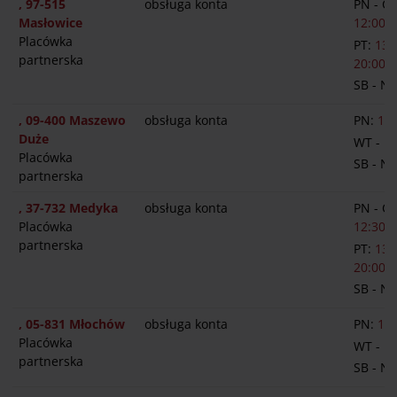
, 97-515
obsługa konta
PN - C
Masłowice
12:00-1
Placówka
PT:
13:
partnerska
20:00
SB - N
, 09-400 Maszewo
obsługa konta
PN:
14:
Duże
WT - P
Placówka
SB - N
partnerska
, 37-732 Medyka
obsługa konta
PN - C
Placówka
12:30-1
partnerska
PT:
13:
20:00
SB - N
, 05-831 Młochów
obsługa konta
PN:
13:
Placówka
WT - P
partnerska
SB - N