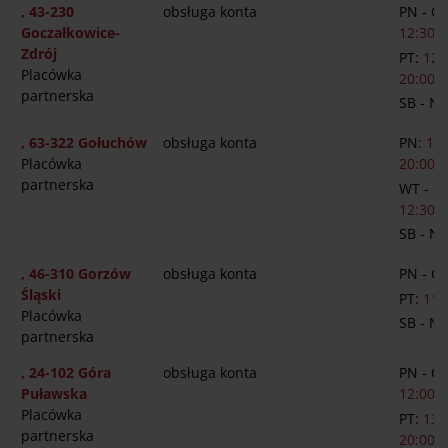
, 43-230
obsługa konta
PN - C
Goczałkowice-
12:30-1
Zdrój
PT:
12:
Placówka
20:00
partnerska
SB - N
, 63-322 Gołuchów
obsługa konta
PN:
13:
Placówka
20:00
partnerska
WT - P
12:30-1
SB - N
, 46-310 Gorzów
obsługa konta
PN - C
Śląski
PT:
11:
Placówka
SB - N
partnerska
, 24-102 Góra
obsługa konta
PN - C
Puławska
12:00-1
Placówka
PT:
13:
partnerska
20:00