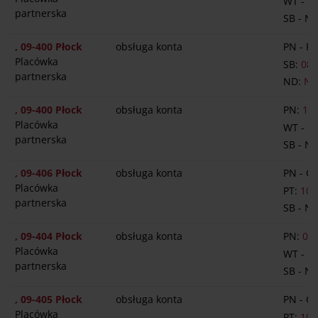
WT - P
partnerska
SB - N
, 09-400 Płock
obsługa konta
PN - PT
Placówka
SB:
08:
partnerska
ND:
NI
, 09-400 Płock
obsługa konta
PN:
14:
Placówka
WT - P
partnerska
SB - N
, 09-406 Płock
obsługa konta
PN - C
Placówka
PT:
10:
partnerska
SB - N
, 09-404 Płock
obsługa konta
PN:
08:
Placówka
WT - P
partnerska
SB - N
, 09-405 Płock
obsługa konta
PN - C
Placówka
PT:
10: