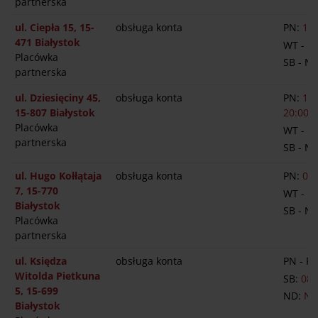
partnerska
ul. Ciepła 15, 15-
obsługa konta
PN:
10:
471 Białystok
WT - P
Placówka
SB - N
partnerska
ul. Dziesięciny 45,
obsługa konta
PN:
11:
15-807 Białystok
20:00
Placówka
WT - P
partnerska
SB - N
ul. Hugo Kołłątaja
obsługa konta
PN:
09:
7, 15-770
WT - P
Białystok
SB - N
Placówka
partnerska
ul. Księdza
obsługa konta
PN - PT
Witolda Pietkuna
SB:
08:
5, 15-699
ND:
NI
Białystok