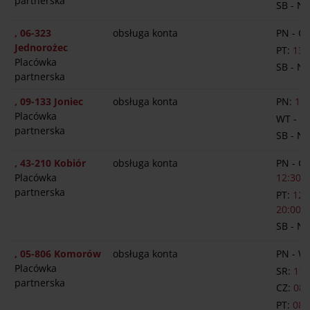
partnerska
SB - N
, 06-323
obsługa konta
PN - C
Jednorożec
PT:
13:
Placówka
SB - N
partnerska
, 09-133 Joniec
obsługa konta
PN:
12:
Placówka
WT - P
partnerska
SB - N
, 43-210 Kobiór
obsługa konta
PN - C
Placówka
12:30-1
partnerska
PT:
12:
20:00
SB - N
, 05-806 Komorów
obsługa konta
PN - W
Placówka
SR:
11:
partnerska
CZ:
08:
PT:
08: