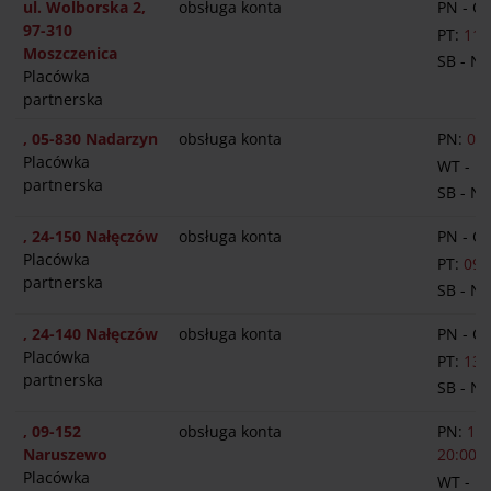
ul. Wolborska 2,
obsługa konta
PN - C
97-310
PT:
11:
Moszczenica
SB - N
Placówka
partnerska
, 05-830 Nadarzyn
obsługa konta
PN:
09:
Placówka
WT - P
partnerska
SB - N
, 24-150 Nałęczów
obsługa konta
PN - C
Placówka
PT:
09:
partnerska
SB - N
, 24-140 Nałęczów
obsługa konta
PN - C
Placówka
PT:
13:
partnerska
SB - N
, 09-152
obsługa konta
PN:
13:
Naruszewo
20:00
Placówka
WT - P