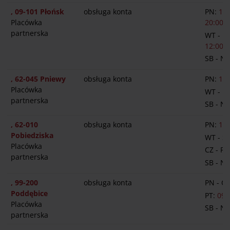
, 09-101 Płońsk
obsługa konta
PN:
13:
Placówka
20:00
partnerska
WT - P
12:00-1
SB - N
, 62-045 Pniewy
obsługa konta
PN:
12:
Placówka
WT - P
partnerska
SB - N
, 62-010
obsługa konta
PN:
14:
Pobiedziska
WT - S
Placówka
CZ - PT
partnerska
SB - N
, 99-200
obsługa konta
PN - C
Poddębice
PT:
09:
Placówka
SB - N
partnerska