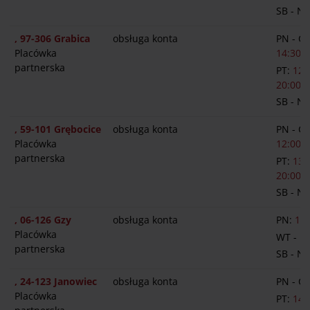
SB - N
, 97-306 Grabica
obsługa konta
PN - C
Placówka
14:30-1
partnerska
PT:
12:
20:00
SB - N
, 59-101 Grębocice
obsługa konta
PN - C
Placówka
12:00-1
partnerska
PT:
13:
20:00
SB - N
, 06-126 Gzy
obsługa konta
PN:
14:
Placówka
WT - P
partnerska
SB - N
, 24-123 Janowiec
obsługa konta
PN - C
Placówka
PT:
14: