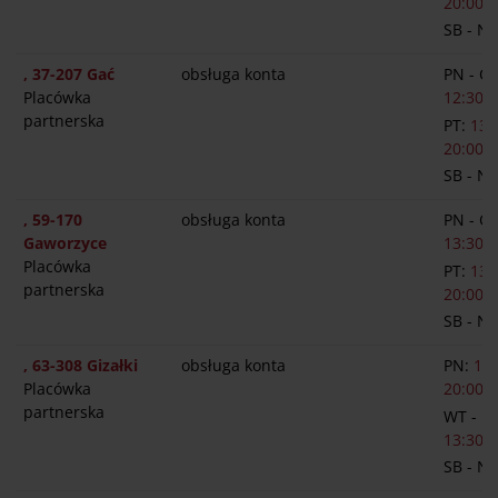
20:00
SB - N
, 37-207 Gać
obsługa konta
PN - C
Placówka
12:30-1
partnerska
PT:
13:
20:00
SB - N
, 59-170
obsługa konta
PN - C
Gaworzyce
13:30-1
Placówka
PT:
13:
partnerska
20:00
SB - N
, 63-308 Gizałki
obsługa konta
PN:
13:
Placówka
20:00
partnerska
WT - P
13:30-1
SB - N