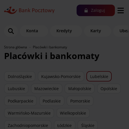
Zaloguj
Konta
Kredyty
Karty
Ubez
Strona główna
Placówki i bankomaty
Placówki i bankomaty
Dolnośląskie
Kujawsko-Pomorskie
Lubelskie
Lubuskie
Mazowieckie
Małopolskie
Opolskie
Podkarpackie
Podlaskie
Pomorskie
Warmińsko-Mazurskie
Wielkopolskie
Zachodniopomorskie
Łódzkie
Śląskie