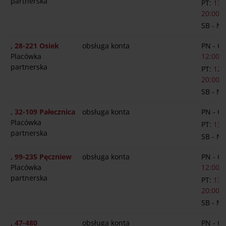
partnerska
PT:
13:
20:00
SB - N
, 28-221 Osiek
obsługa konta
PN - C
Placówka
12:00-1
partnerska
PT:
12:
20:00
SB - N
, 32-109 Pałecznica
obsługa konta
PN - C
Placówka
PT:
13:
partnerska
SB - N
, 99-235 Pęczniew
obsługa konta
PN - C
Placówka
12:00-1
partnerska
PT:
13:
20:00
SB - N
, 47-480
obsługa konta
PN - C