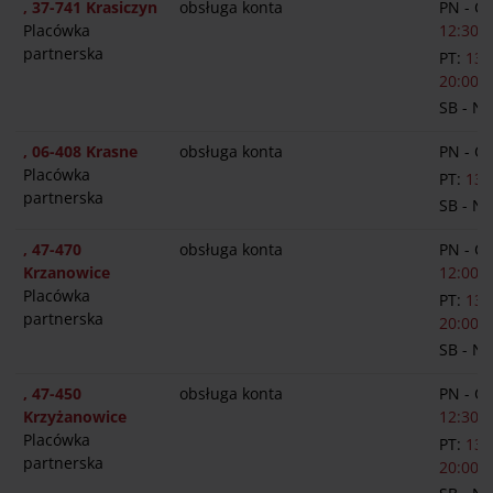
, 37-741 Krasiczyn
obsługa konta
PN - C
Placówka
12:30-1
partnerska
PT:
13:
20:00
SB - N
, 06-408 Krasne
obsługa konta
PN - C
Placówka
PT:
13:
partnerska
SB - N
, 47-470
obsługa konta
PN - C
Krzanowice
12:00-1
Placówka
PT:
13:
partnerska
20:00
SB - N
, 47-450
obsługa konta
PN - C
Krzyżanowice
12:30-1
Placówka
PT:
13:
partnerska
20:00