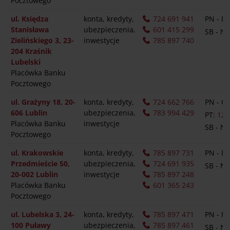
Pocztowego
ul. Księdza
konta, kredyty,
724 691 941
PN - PT
Stanisława
ubezpieczenia,
601 415 299
SB - N
Zielińskiego 3, 23-
inwestycje
785 897 740
204 Kraśnik
Lubelski
Placówka Banku
Pocztowego
ul. Grażyny 18, 20-
konta, kredyty,
724 662 766
PN - C
606 Lublin
ubezpieczenia,
783 994 429
PT:
12:
Placówka Banku
inwestycje
SB - N
Pocztowego
ul. Krakowskie
konta, kredyty,
785 897 731
PN - PT
Przedmieście 50,
ubezpieczenia,
724 691 935
SB - N
20-002 Lublin
inwestycje
785 897 248
Placówka Banku
601 365 243
Pocztowego
ul. Lubelska 3, 24-
konta, kredyty,
785 897 471
PN - PT
100 Puławy
ubezpieczenia,
785 897 461
SB - N