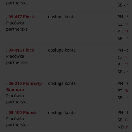
partnerska
SB - N
, 09-417 Płock
obsługa konta
PN - S
Placówka
CZ:
10:
partnerska
PT:
10:
SB - N
, 09-416 Płock
obsługa konta
PN - S
Placówka
CZ:
14:
partnerska
PT:
13:
SB - N
, 06-210 Płoniawy-
obsługa konta
PN - C
Bramura
PT:
08:
Placówka
SB - N
partnerska
, 09-100 Płońsk
obsługa konta
PN - PT
Placówka
SB:
08:
partnerska
ND:
NI