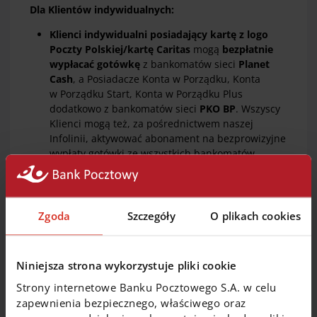
Dla Klientów indywidualnych:
Klienci indywidualni posiadający kartę z logo
Poczty Polskiej/kartę Caritas
mogą
bezpłatnie
wypłacać gotówkę
z bankomatów sieci
Planet
Cash
, a Posiadacze Konta w Porządku, Konta
w Porządku Start, Konta w Porządku Plus
dodatkowo z bankomatów sieci
PKO BP
. Wszyscy
Klienci mogą też, za pośrednictwem naszej
Infolinii, aktywować abonament na bezprowizyjne
wypłaty gotówki ze wszystkich bankomatów.
Z kolei
Klienci posiadający kartę wirtualną
i biometryczną
bezpłatnie wypłacą gotówkę
we
wszystkich bankomatach w kraju i na świecie
,
przy czym w przypadku karty wirtualnej wypłata
Zgoda
Szczegóły
O plikach cookies
możliwa jest w bankomatach posiadających
funkcję zbliżeniową.
Bezpłatnych wpłat gotówki
z wykorzystaniem
Niniejsza strona wykorzystuje pliki cookie
kart debetowych (z wyjątkiem kart wirtualnych
Strony internetowe Banku Pocztowego S.A. w celu
i biometrycznych) można dokonywać we
wszystkich
wpłatomatach sieci Euronet i Planet
zapewnienia bezpiecznego, właściwego oraz
Cash
. Wpłat gotówki można również dokonywać