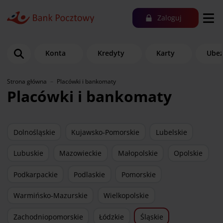
Zaloguj
Konta
Kredyty
Karty
Ubez
Strona główna
Placówki i bankomaty
Placówki i bankomaty
Dolnośląskie
Kujawsko-Pomorskie
Lubelskie
Lubuskie
Mazowieckie
Małopolskie
Opolskie
Podkarpackie
Podlaskie
Pomorskie
Warmińsko-Mazurskie
Wielkopolskie
Zachodniopomorskie
Łódzkie
Śląskie