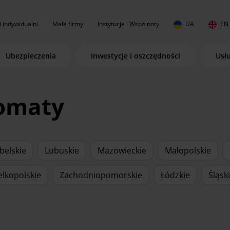
i indywidualni
Małe firmy
Instytucje i Wspólnoty
UA
EN
Ubezpieczenia
Inwestycje i oszczędności
Usł
komaty
belskie
Lubuskie
Mazowieckie
Małopolskie
elkopolskie
Zachodniopomorskie
Łódzkie
Śląsk