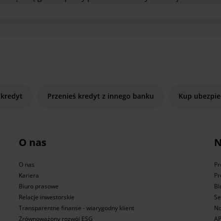
 kredyt
Przenieś kredyt z innego banku
Kup ubezpie
O nas
N
O nas
Pr
Kariera
Pr
Biuro prasowe
Bl
Relacje inwestorskie
Se
Transparentne finanse - wiarygodny klient
No
Zrównoważony rozwój ESG
AP