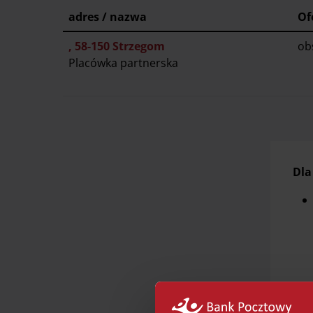
adres / nazwa
Of
, 58-150 Strzegom
ob
Placówka partnerska
Dla