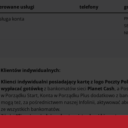
erowane
usługi
telefony
g
sługa konta
PN
S
N
 Klientów indywidualnych:
Klienci indywidualni posiadający kartę z logo Poczty Pol
wypłacać gotówkę
z bankomatów sieci
Planet Cash
, a P
w Porządku Start, Konta w Porządku Plus dodatkowo z ba
mogą też, za pośrednictwem naszej Infolinii, aktywować a
ze wszystkich bankomatów.
Z kolei
Klienci posiadający kartę wirtualną i biometrycz
wszystkich bankomatach w kraju i na świecie
, przy czy