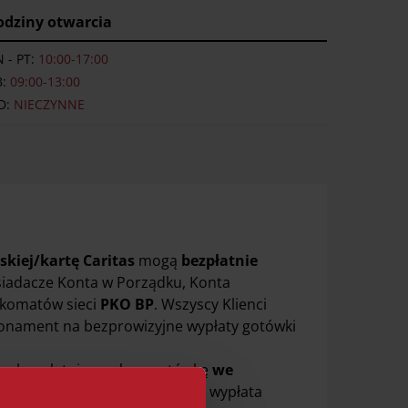
odziny otwarcia
 - PT:
10:00-17:00
B:
09:00-13:00
D:
NIECZYNNE
skiej/kartę Caritas
mogą
bezpłatnie
osiadacze Konta w Porządku, Konta
nkomatów sieci
PKO BP
. Wszyscy Klienci
bonament na bezprowizyjne wypłaty gotówki
ną
bezpłatnie wypłacą gotówkę
we
m w przypadku karty wirtualnej wypłata