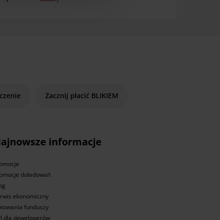
czenie
Zacznij płacić BLIKIEM
ajnowsze informacje
omocje
omocje doładowań
og
rwis ekonomiczny
towania funduszy
I dla deweloperów