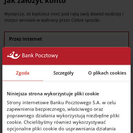
Jak założyć konto
Wystarczy, że będziesz mieć pod ręką swój dowód osobisty i
złożysz wniosek w wybrany przez Ciebie sposób:
Przez internet
Wypełnij formularz, a my skontaktujemy się z Tobą
tego samego dnia.
Zgoda
Szczegóły
O plikach cookies
Złóż wniosek
Niniejsza strona wykorzystuje pliki cookie
Strony internetowe Banku Pocztowego S.A. w celu
zapewnienia bezpiecznego, właściwego oraz
poprawnego działania wykorzystują niezbędne pliki
Przez telefon
cookie. Chcielibyśmy również wykorzystywać
opcjonalne pliki cookie do usprawniania działania
Zadzwoń, a nasz konsultant pomoże Ci z wszystkimi