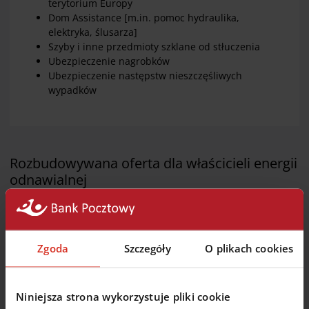
terytorium Europy
Dom Assistance [m.in. pomoc hydraulika,
elektryka, ślusarza]
Szyby i inne przedmioty szklane od stłuczenia
Ubezpieczenie nagrobków
Ubezpieczenie następstw nieszczęśliwych
wypadków
Rozbudowywana oferta dla właścicieli energii
odnawialnej
W ramach oferty otrzymasz:
Zgoda
Szczegóły
O plikach cookies
ubezpieczenie instalacji fotowoltaicznej /solarnej
zamontowanej na budynkach lub na gruncie
stłuczenie paneli fotowoltaicznych/kolektorów
Niniejsza strona wykorzystuje pliki cookie
słonecznych