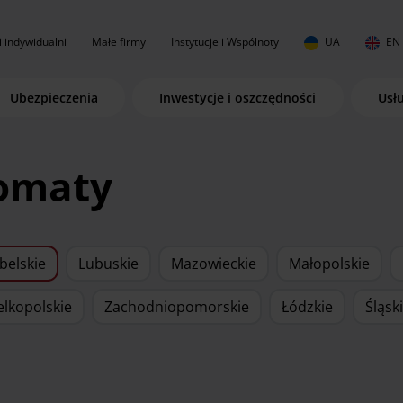
i indywidualni
Małe firmy
Instytucje i Wspólnoty
UA
EN
Ubezpieczenia
Inwestycje i oszczędności
Usł
komaty
belskie
Lubuskie
Mazowieckie
Małopolskie
elkopolskie
Zachodniopomorskie
Łódzkie
Śląsk