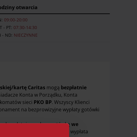
odziny otwarcia
N:
09:00-20:00
 - PT:
07:30-14:30
B - ND:
NIECZYNNE
skiej/kartę Caritas
mogą
bezpłatnie
osiadacze Konta w Porządku, Konta
nkomatów sieci
PKO BP
. Wszyscy Klienci
bonament na bezprowizyjne wypłaty gotówki
ną
bezpłatnie wypłacą gotówkę
we
m w przypadku karty wirtualnej wypłata