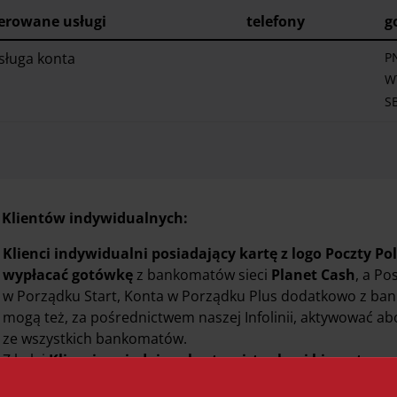
erowane
usługi
telefony
g
sługa konta
P
WT
S
 Klientów indywidualnych:
Klienci indywidualni posiadający kartę z logo Poczty Pol
wypłacać gotówkę
z bankomatów sieci
Planet Cash
, a P
w Porządku Start, Konta w Porządku Plus dodatkowo z ba
mogą też, za pośrednictwem naszej Infolinii, aktywować a
ze wszystkich bankomatów.
Z kolei
Klienci posiadający kartę wirtualną i biometrycz
wszystkich bankomatach w kraju i na świecie
, przy czy