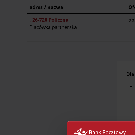
adres / nazwa
Of
, 26-720 Policzna
ob
Placówka partnerska
Dla