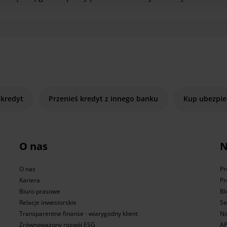
 kredyt
Przenieś kredyt z innego banku
Kup ubezpie
O nas
N
O nas
Pr
Kariera
Pr
Biuro prasowe
Bl
Relacje inwestorskie
Se
Transparentne finanse - wiarygodny klient
No
Zrównoważony rozwój ESG
AP