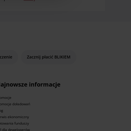
czenie
Zacznij płacić BLIKIEM
ajnowsze informacje
omocje
omocje doładowań
og
rwis ekonomiczny
towania funduszy
I dla deweloperów