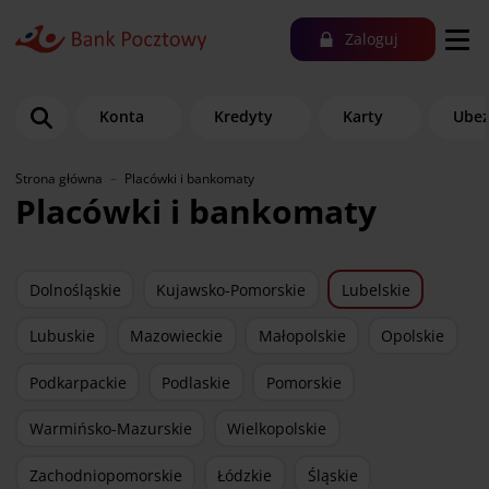
Zaloguj
Konta
Kredyty
Karty
Ubez
Strona główna
Placówki i bankomaty
Placówki i bankomaty
Dolnośląskie
Kujawsko-Pomorskie
Lubelskie
Lubuskie
Mazowieckie
Małopolskie
Opolskie
Podkarpackie
Podlaskie
Pomorskie
Warmińsko-Mazurskie
Wielkopolskie
Zachodniopomorskie
Łódzkie
Śląskie