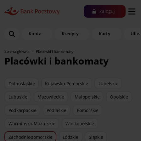
Zaloguj
Konta
Kredyty
Karty
Ubez
Strona główna
Placówki i bankomaty
Placówki i bankomaty
Dolnośląskie
Kujawsko-Pomorskie
Lubelskie
Lubuskie
Mazowieckie
Małopolskie
Opolskie
Podkarpackie
Podlaskie
Pomorskie
Warmińsko-Mazurskie
Wielkopolskie
Zachodniopomorskie
Łódzkie
Śląskie