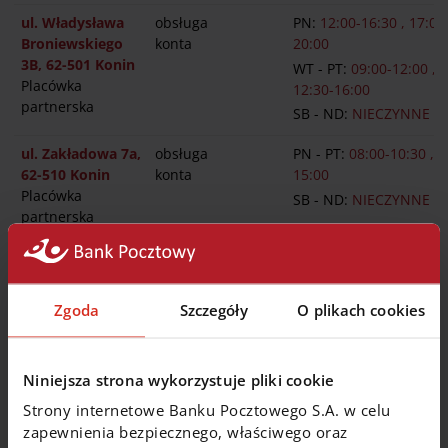
ul. Władysława
obsługa
PN:
12:00-16:30 , 17:00
Broniewskiego
konta
20:00
3B, 62-501 Konin
WT - PT:
09:00-12:00 ,
Placówka
12:30-16:00
partnerska
SB - ND:
NIECZYNNE
ul. Zakładowa 7a,
obsługa
PN - PT:
08:00-10:30 , 1
62-510 Konin
konta
15:00
Placówka
SB - ND:
NIECZYNNE
partnerska
ul. Zofii
obsługa
PN:
08:00-20:00
Urbanowskiej 4
konta
WT - PT:
08:00-18:00
C, 62-500 Konin
SB - ND:
NIECZYNNE
Zgoda
Szczegóły
O plikach cookies
Placówka
partnerska
Niniejsza strona wykorzystuje pliki cookie
Strony internetowe Banku Pocztowego S.A. w celu
Bankomaty i wpłatomaty
zapewnienia bezpiecznego, właściwego oraz