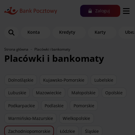
Zaloguj
Konta
Kredyty
Karty
Ubez
Strona główna
Placówki i bankomaty
Placówki i bankomaty
Dolnośląskie
Kujawsko-Pomorskie
Lubelskie
Lubuskie
Mazowieckie
Małopolskie
Opolskie
Podkarpackie
Podlaskie
Pomorskie
Warmińsko-Mazurskie
Wielkopolskie
Zachodniopomorskie
Łódzkie
Śląskie