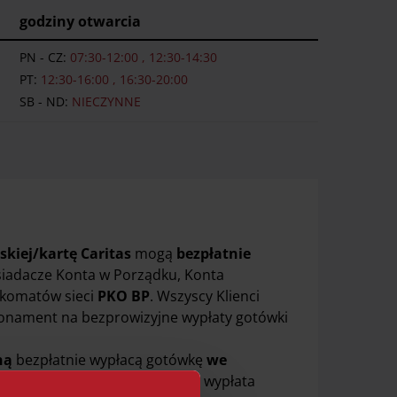
godziny otwarcia
PN - CZ:
07:30-12:00 , 12:30-14:30
PT:
12:30-16:00 , 16:30-20:00
SB - ND:
NIECZYNNE
skiej/kartę Caritas
mogą
bezpłatnie
osiadacze Konta w Porządku, Konta
nkomatów sieci
PKO BP
. Wszyscy Klienci
bonament na bezprowizyjne wypłaty gotówki
ną
bezpłatnie wypłacą gotówkę
we
m w przypadku karty wirtualnej wypłata