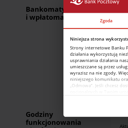
Bankomaty
i wpłatomaty
Zgoda
Niniejsza strona wykorzystu
Dla
Strony internetowe Banku 
działania wykorzystują nie
usprawniania działania nas
umieszczane są przez usługi
wyrazisz na nie zgody. Więc
niniejszego komunikatu or
„Odmowa”. Jeśli chcesz dost
opcjonalnych w Twoim urządz
W dowolnej chwili możesz
danych osobowych, w tym o
Godziny
funkcjonowania
Akt