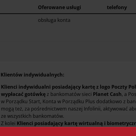
Oferowane
usługi
telefony
obsługa konta
 Klientów indywidualnych:
Klienci indywidualni posiadający kartę z logo Poczty Pol
wypłacać gotówkę
z bankomatów sieci
Planet Cash
, a P
w Porządku Start, Konta w Porządku Plus dodatkowo z ba
mogą też, za pośrednictwem naszej Infolinii, aktywować a
ze wszystkich bankomatów.
Z kolei
Klienci posiadający kartę wirtualną i biometrycz
wszystkich bankomatach w kraju i na świecie
, przy czy