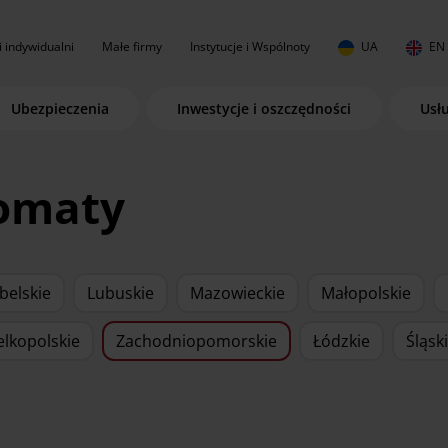
i indywidualni
Małe firmy
Instytucje i Wspólnoty
UA
EN
Ubezpieczenia
Inwestycje i oszczędności
Usł
komaty
belskie
Lubuskie
Mazowieckie
Małopolskie
elkopolskie
Zachodniopomorskie
Łódzkie
Śląsk