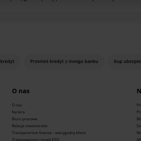
 kredyt
Przenieś kredyt z innego banku
Kup ubezpie
O nas
N
O nas
Pr
Kariera
Pr
Biuro prasowe
Bl
Relacje inwestorskie
Se
Transparentne finanse - wiarygodny klient
No
Zrównoważony rozwój ESG
AP