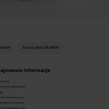
czenie
Zacznij płacić BLIKIEM
ajnowsze informacje
omocje
omocje doładowań
og
rwis ekonomiczny
towania funduszy
I dla deweloperów