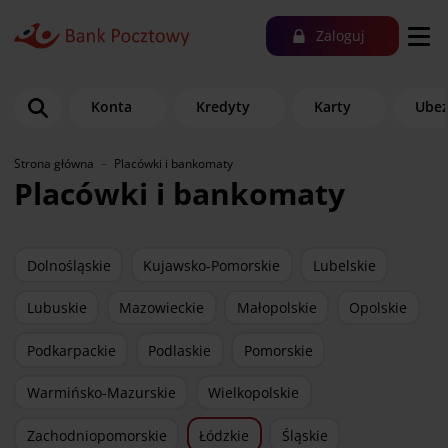
Zaloguj
Konta
Kredyty
Karty
Ubez
Strona główna
Placówki i bankomaty
Placówki i bankomaty
Dolnośląskie
Kujawsko-Pomorskie
Lubelskie
Lubuskie
Mazowieckie
Małopolskie
Opolskie
Podkarpackie
Podlaskie
Pomorskie
Warmińsko-Mazurskie
Wielkopolskie
Zachodniopomorskie
Łódzkie
Śląskie