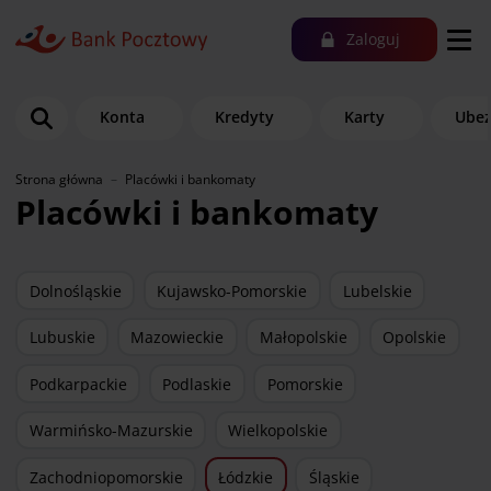
Zaloguj
Konta
Kredyty
Karty
Ubez
Strona główna
Placówki i bankomaty
Placówki i bankomaty
Dolnośląskie
Kujawsko-Pomorskie
Lubelskie
Lubuskie
Mazowieckie
Małopolskie
Opolskie
Podkarpackie
Podlaskie
Pomorskie
Warmińsko-Mazurskie
Wielkopolskie
Zachodniopomorskie
Łódzkie
Śląskie