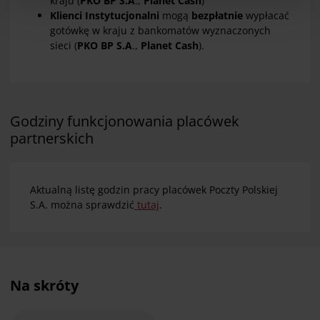
kraju (
PKO BP S.A
.,
Planet Cash
)
przetwarzaniu danych osobowych, w tym o
Klienci Instytucjonalni
mogą
bezpłatnie
wypłacać
gotówkę w kraju z bankomatów wyznaczonych
przysługujących w związku z tym uprawnieniach,
sieci (
PKO BP S.A
.,
Planet Cash
).
znajdziesz pod
linkiem
.
Godziny funkcjonowania placówek
partnerskich
Aktualną listę godzin pracy placówek Poczty Polskiej
S.A. można sprawdzić
tutaj
.
Na skróty