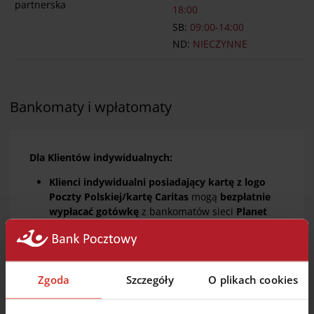
partnerska
18:00
SB:
09:00-14:00
ND:
NIECZYNNE
Bankomaty i wpłatomaty
Dla Klientów indywidualnych:
Klienci indywidualni posiadający kartę z logo
Poczty Polskiej/kartę Caritas
mogą
bezpłatnie
wypłacać gotówkę
z bankomatów sieci
Planet
Cash
, a Posiadacze Konta w Porządku, Konta
w Porządku Start, Konta w Porządku Plus
dodatkowo z bankomatów sieci
PKO BP
. Wszyscy
Klienci mogą też, za pośrednictwem naszej
Zgoda
Szczegóły
O plikach cookies
Infolinii, aktywować abonament na bezprowizyjne
wypłaty gotówki ze wszystkich bankomatów.