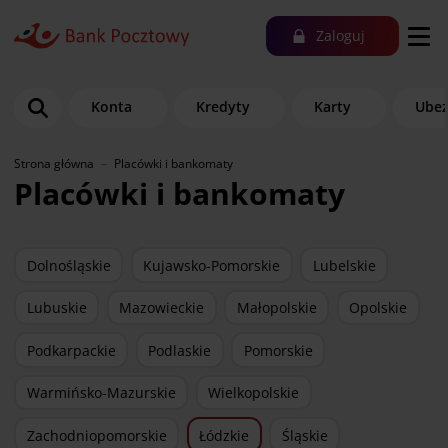
Zaloguj
Konta
Kredyty
Karty
Ubez
Strona główna
Placówki i bankomaty
Placówki i bankomaty
Dolnośląskie
Kujawsko-Pomorskie
Lubelskie
Lubuskie
Mazowieckie
Małopolskie
Opolskie
Podkarpackie
Podlaskie
Pomorskie
Warmińsko-Mazurskie
Wielkopolskie
Zachodniopomorskie
Łódzkie
Śląskie