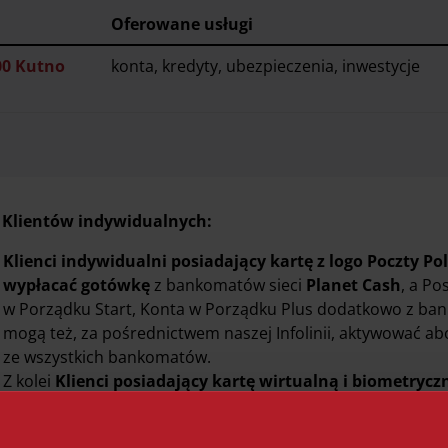
Oferowane
usługi
00 Kutno
konta, kredyty, ubezpieczenia, inwestycje
 Klientów indywidualnych:
Klienci indywidualni posiadający kartę z logo Poczty Pol
wypłacać gotówkę
z bankomatów sieci
Planet Cash
, a P
w Porządku Start, Konta w Porządku Plus dodatkowo z ba
mogą też, za pośrednictwem naszej Infolinii, aktywować a
ze wszystkich bankomatów.
Z kolei
Klienci posiadający kartę wirtualną i biometrycz
wszystkich bankomatach w kraju i na świecie
, przy czy
możliwa jest w bankomatach posiadających funkcję zbliże