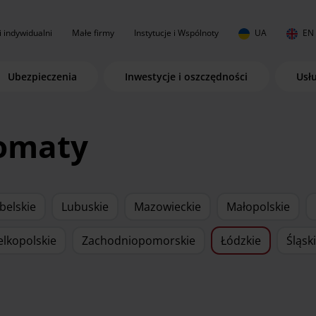
i indywidualni
Małe firmy
Instytucje i Wspólnoty
UA
EN
Ubezpieczenia
Inwestycje i oszczędności
Usł
komaty
belskie
Lubuskie
Mazowieckie
Małopolskie
elkopolskie
Zachodniopomorskie
Łódzkie
Śląsk