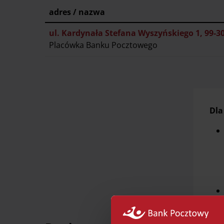
adres / nazwa
ul. Kardynała Stefana Wyszyńskiego 1, 99-3
Placówka Banku Pocztowego
Dla