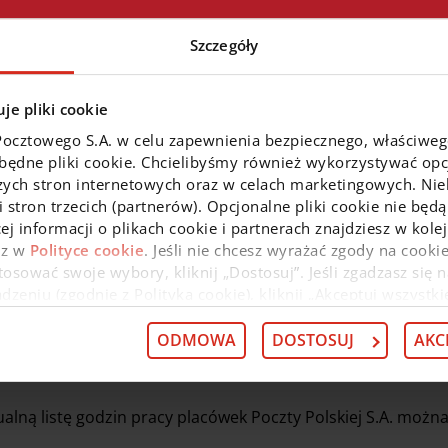
Bezpłatnych wpłat gotówki
z wykorzystaniem kart debeto
i biometrycznych) można dokonywać we wszystkich
wpłato
Szczegóły
Wpłat gotówki można również dokonywać zbliżeniowo we 
funkcjonalność. Informacja o opłatach za korzystanie z w
znajduje się
tutaj
.
je pliki cookie
Pocztowego S.A. w celu zapewnienia bezpiecznego, właściwe
 Klientów instytucjonalnych i mikroprzedsiębiorstw:
zbędne pliki cookie. Chcielibyśmy również wykorzystywać opcj
Klienci mikroprzedsiębiorstw i rolnicy
mogą
bezpłatnie
w
zych stron internetowych oraz w celach marketingowych. Niek
z bankomatów
wyznaczonych sieci
na terenie kraju (
PKO B
 stron trzecich (partnerów). Opcjonalne pliki cookie nie będą
ej informacji o plikach cookie i partnerach znajdziesz w kol
Klienci Instytucjonalni
mogą
bezpłatnie
wypłacać gotówk
az w
Polityce cookie
. Jeśli nie chcesz wyrażać zgody na cookie
sieci (
PKO BP S.A
.,
Planet Cash
).
osować swoje wybory, kliknij „Dostosuj”. Jeśli zgadzasz się n
eniu (zgodnie z Polityką cookie), kliknij „Akceptuj wszystki
 wycofać swoją zgodę w
Deklaracji dot. plików cookie
. Infor
 przysługujących w związku z tym uprawnieniach, znajdzies
ODMOWA
DOSTOSUJ
AKC
ualną listę godzin pracy placówek Poczty Polskiej S.A. możn