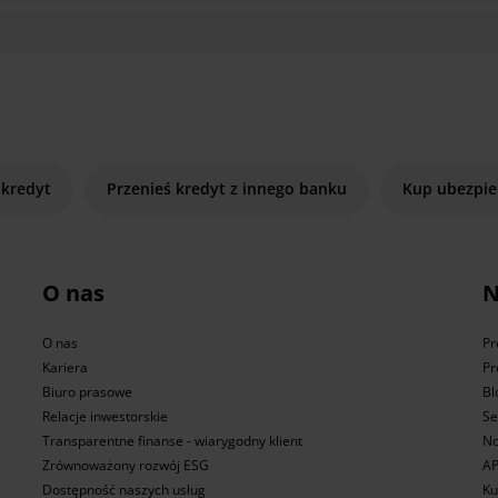
 kredyt
Przenieś kredyt z innego banku
Kup ubezpie
O nas
N
O nas
Pr
Kariera
Pr
Biuro prasowe
Bl
Relacje inwestorskie
Se
Transparentne finanse - wiarygodny klient
No
Zrównoważony rozwój ESG
AP
Dostępność naszych usług
Ku