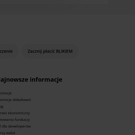
czenie
Zacznij płacić BLIKIEM
ajnowsze informacje
omocje
omocje doładowań
og
rwis ekonomiczny
towania funduszy
I dla deweloperów
rsy walut