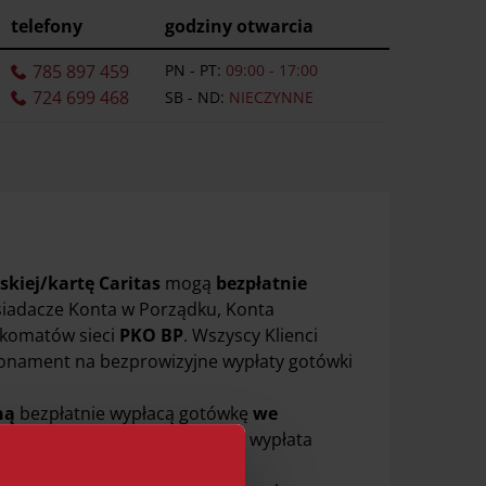
telefony
godziny otwarcia
785 897 459
PN - PT:
09:00 - 17:00
724 699 468
SB - ND:
NIECZYNNE
skiej/kartę Caritas
mogą
bezpłatnie
osiadacze Konta w Porządku, Konta
nkomatów sieci
PKO BP
. Wszyscy Klienci
bonament na bezprowizyjne wypłaty gotówki
ną
bezpłatnie wypłacą gotówkę
we
m w przypadku karty wirtualnej wypłata
niową.