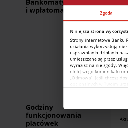
Bankomaty
i wpłatomaty
Zgoda
Niniejsza strona wykorzystu
Strony internetowe Banku 
Dla
działania wykorzystują nie
usprawniania działania nas
umieszczane są przez usługi
wyrazisz na nie zgody. Więc
niniejszego komunikatu or
„Odmowa”. Jeśli chcesz dost
opcjonalnych w Twoim urządz
W dowolnej chwili możesz
danych osobowych, w tym o
Godziny
funkcjonowania
Akt
placówek