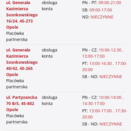
ul. Generała
obsługa
PN - PT:
09:00-21:00
Kazimierza
konta
SB:
09:00-17:00
Sosnkowskiego
ND:
NIECZYNNE
16/24, 45-273
Opole
Placówka
partnerska
ul. Generała
obsługa
PN - CZ:
10:00-12:30 ,
Kazimierza
konta
13:00-17:00
Sosnkowskiego
PT:
13:00-16:30 , 17:00-
40/42, 45-265
20:00
Opole
SB - ND:
NIECZYNNE
Placówka
partnerska
ul. Partyzancka
obsługa
PN - CZ:
10:00-14:00 ,
70 B/5, 45-802
konta
14:30-17:00
Opole
PT:
13:00-17:00 , 17:30-
Placówka
20:00
partnerska
SB - ND:
NIECZYNNE