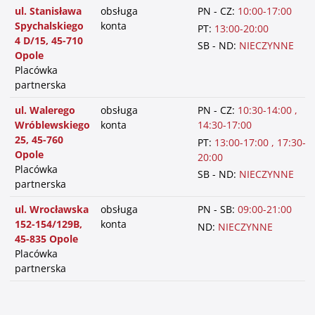
ul. Stanisława
obsługa
PN - CZ:
10:00-17:00
Spychalskiego
konta
PT:
13:00-20:00
4 D/15, 45-710
SB - ND:
NIECZYNNE
Opole
Placówka
partnerska
ul. Walerego
obsługa
PN - CZ:
10:30-14:00 ,
Wróblewskiego
konta
14:30-17:00
25, 45-760
PT:
13:00-17:00 , 17:30-
Opole
20:00
Placówka
SB - ND:
NIECZYNNE
partnerska
ul. Wrocławska
obsługa
PN - SB:
09:00-21:00
152-154/129B,
konta
ND:
NIECZYNNE
45-835 Opole
Placówka
partnerska