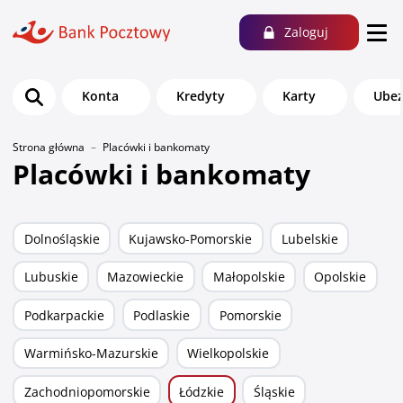
Zaloguj
Konta
Kredyty
Karty
Ubez
Strona główna
Placówki i bankomaty
Placówki i bankomaty
Dolnośląskie
Kujawsko-Pomorskie
Lubelskie
Lubuskie
Mazowieckie
Małopolskie
Opolskie
Podkarpackie
Podlaskie
Pomorskie
Warmińsko-Mazurskie
Wielkopolskie
Zachodniopomorskie
Łódzkie
Śląskie