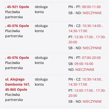
, 45-921 Opole
obsługa
PN - PT:
08:00-11:00
Placówka
konta
SB - ND:
NIECZYNNE
partnerska
, 45-076 Opole
obsługa
PN - CZ:
10:30-14:00 ,
Placówka
konta
14:30-17:00
partnerska
PT:
13:30-17:00 , 17:30-
20:00
SB - ND:
NIECZYNNE
, 45-076 Opole
obsługa
PN - PT:
07:00-20:00
Placówka
konta
SB:
09:00-16:00
partnerska
ND:
NIECZYNNE
ul. Alojzego
obsługa
PN - CZ:
10:30-14:00 ,
Dambonia 167,
konta
14:30-17:00
45-865 Opole
PT:
13:00-17:00 , 17:30-
Placówka
20:00
partnerska
SB - ND:
NIECZYNNE