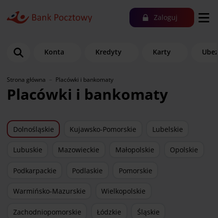
Zaloguj
Konta
Kredyty
Karty
Ubez
Strona główna
Placówki i bankomaty
Placówki i bankomaty
Dolnośląskie
Kujawsko-Pomorskie
Lubelskie
Lubuskie
Mazowieckie
Małopolskie
Opolskie
Podkarpackie
Podlaskie
Pomorskie
Warmińsko-Mazurskie
Wielkopolskie
Zachodniopomorskie
Łódzkie
Śląskie