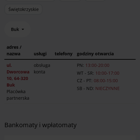
Świętokrzyskie
Buk
adres /
nazwa
usługi
telefony
godziny otwarcia
ul.
obsługa
PN:
13:00-20:00
Dworcowa
konta
WT - SR:
10:00-17:00
10, 64-320
CZ - PT:
08:00-15:00
Buk
SB - ND:
NIECZYNNE
Placówka
partnerska
Bankomaty i wpłatomaty