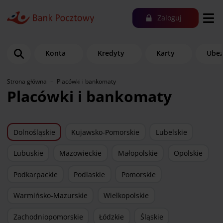
Zaloguj
Konta
Kredyty
Karty
Ubez
Strona główna
Placówki i bankomaty
Placówki i bankomaty
Dolnośląskie
Kujawsko-Pomorskie
Lubelskie
Lubuskie
Mazowieckie
Małopolskie
Opolskie
Podkarpackie
Podlaskie
Pomorskie
Warmińsko-Mazurskie
Wielkopolskie
Zachodniopomorskie
Łódzkie
Śląskie