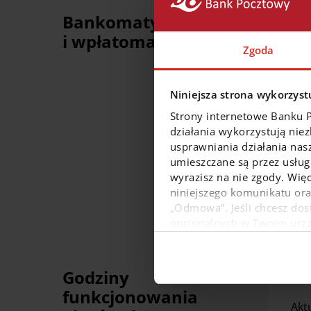
Bankomaty
i wpłatomaty
Zgoda
Niniejsza strona wykorzystu
Dla
Strony internetowe Banku 
działania wykorzystują nie
usprawniania działania nas
umieszczane są przez usługi
wyrazisz na nie zgody. Więc
niniejszego komunikatu or
„Odmowa”. Jeśli chcesz dost
opcjonalnych w Twoim urządz
W dowolnej chwili możesz
danych osobowych, w tym o
Godziny
funkcjonowania
Akt