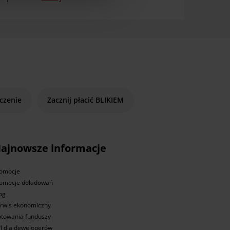
czenie
Zacznij płacić BLIKIEM
ajnowsze informacje
omocje
omocje doładowań
og
rwis ekonomiczny
towania funduszy
I dla deweloperów