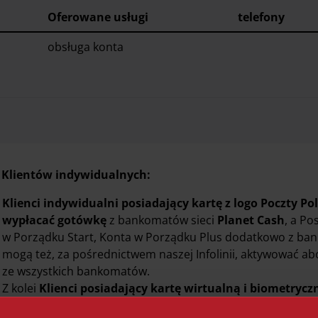
Oferowane
usługi
telefony
obsługa konta
 Klientów indywidualnych:
Klienci indywidualni posiadający kartę z logo Poczty Pol
wypłacać gotówkę
z bankomatów sieci
Planet Cash
, a P
w Porządku Start, Konta w Porządku Plus dodatkowo z ba
mogą też, za pośrednictwem naszej Infolinii, aktywować a
ze wszystkich bankomatów.
Z kolei
Klienci posiadający kartę wirtualną i biometrycz
wszystkich bankomatach w kraju i na świecie
, przy czy