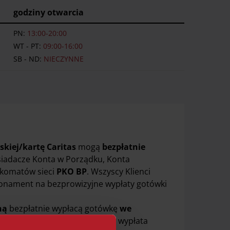
godziny otwarcia
PN:
13:00-20:00
WT - PT:
09:00-16:00
SB - ND:
NIECZYNNE
skiej/kartę Caritas
mogą
bezpłatnie
osiadacze Konta w Porządku, Konta
nkomatów sieci
PKO BP
. Wszyscy Klienci
bonament na bezprowizyjne wypłaty gotówki
ną
bezpłatnie wypłacą gotówkę
we
m w przypadku karty wirtualnej wypłata