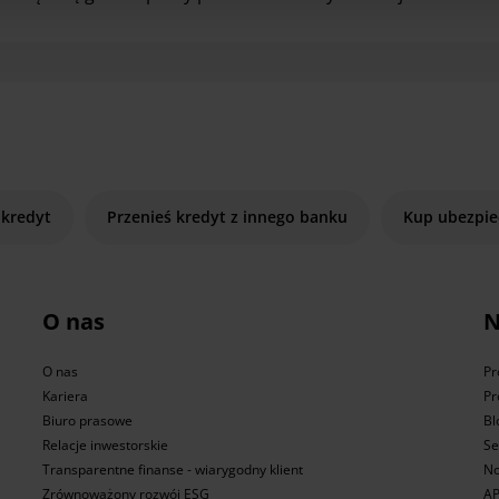
 kredyt
Przenieś kredyt z innego banku
Kup ubezpie
O nas
N
O nas
Pr
Kariera
Pr
Biuro prasowe
Bl
Relacje inwestorskie
Se
Transparentne finanse - wiarygodny klient
No
Zrównoważony rozwój ESG
AP