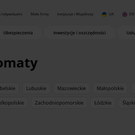
i indywidualni
Małe firmy
Instytucje i Wspólnoty
UA
EN
Ubezpieczenia
Inwestycje i oszczędności
Usł
komaty
belskie
Lubuskie
Mazowieckie
Małopolskie
elkopolskie
Zachodniopomorskie
Łódzkie
Śląsk