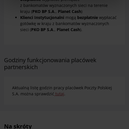
W dowolnej chwili możesz wycofać swoją zgodę w
z bankomatów
wyznaczonych sieci
na terenie
Deklaracji dot. plików cookie
. Informacje o
kraju (
PKO BP S.A
.,
Planet Cash
)
przetwarzaniu danych osobowych, w tym o
Klienci Instytucjonalni
mogą
bezpłatnie
wypłacać
przysługujących w związku z tym uprawnieniach,
gotówkę w kraju z bankomatów wyznaczonych
znajdziesz pod
linkiem
.
sieci (
PKO BP S.A
.,
Planet Cash
).
Godziny funkcjonowania placówek
partnerskich
Aktualną listę godzin pracy placówek Poczty Polskiej
S.A. można sprawdzić
tutaj
.
Na skróty