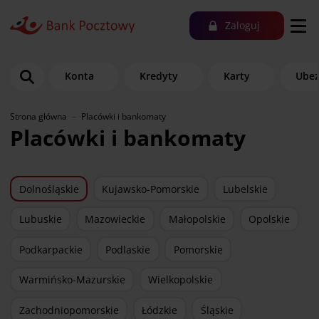
Zaloguj
Konta
Kredyty
Karty
Ubez
Strona główna
Placówki i bankomaty
Placówki i bankomaty
Dolnośląskie
Kujawsko-Pomorskie
Lubelskie
Lubuskie
Mazowieckie
Małopolskie
Opolskie
Podkarpackie
Podlaskie
Pomorskie
Warmińsko-Mazurskie
Wielkopolskie
Zachodniopomorskie
Łódzkie
Śląskie