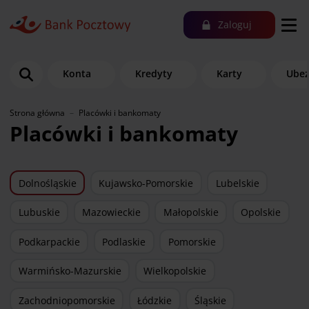
Zaloguj
Konta
Kredyty
Karty
Ubez
Strona główna
Placówki i bankomaty
Placówki i bankomaty
Dolnośląskie
Kujawsko-Pomorskie
Lubelskie
Lubuskie
Mazowieckie
Małopolskie
Opolskie
Podkarpackie
Podlaskie
Pomorskie
Warmińsko-Mazurskie
Wielkopolskie
Zachodniopomorskie
Łódzkie
Śląskie