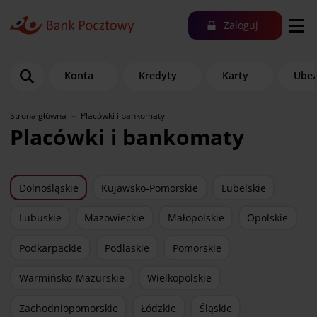
Zaloguj
Konta
Kredyty
Karty
Ubez
Strona główna
Placówki i bankomaty
Placówki i bankomaty
Dolnośląskie
Kujawsko-Pomorskie
Lubelskie
Lubuskie
Mazowieckie
Małopolskie
Opolskie
Podkarpackie
Podlaskie
Pomorskie
Warmińsko-Mazurskie
Wielkopolskie
Zachodniopomorskie
Łódzkie
Śląskie