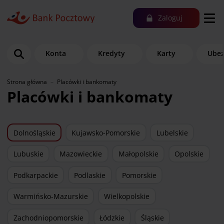
Zaloguj
Konta
Kredyty
Karty
Ubez
Strona główna
Placówki i bankomaty
Placówki i bankomaty
Dolnośląskie
Kujawsko-Pomorskie
Lubelskie
Lubuskie
Mazowieckie
Małopolskie
Opolskie
Podkarpackie
Podlaskie
Pomorskie
Warmińsko-Mazurskie
Wielkopolskie
Zachodniopomorskie
Łódzkie
Śląskie