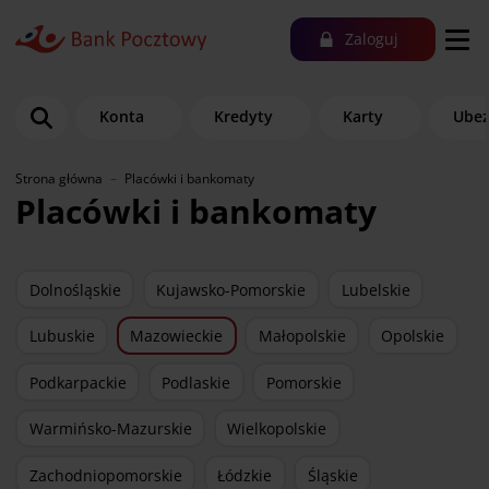
Zaloguj
Konta
Kredyty
Karty
Ubez
Strona główna
Placówki i bankomaty
Placówki i bankomaty
Dolnośląskie
Kujawsko-Pomorskie
Lubelskie
Lubuskie
Mazowieckie
Małopolskie
Opolskie
Podkarpackie
Podlaskie
Pomorskie
Warmińsko-Mazurskie
Wielkopolskie
Zachodniopomorskie
Łódzkie
Śląskie