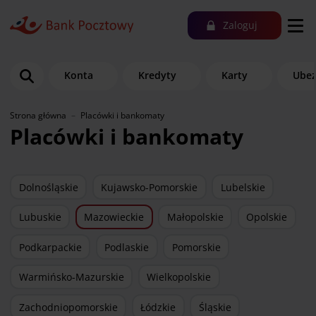
Zaloguj
Konta
Kredyty
Karty
Ubez
Strona główna
Placówki i bankomaty
Placówki i bankomaty
Dolnośląskie
Kujawsko-Pomorskie
Lubelskie
Lubuskie
Mazowieckie
Małopolskie
Opolskie
Podkarpackie
Podlaskie
Pomorskie
Warmińsko-Mazurskie
Wielkopolskie
Zachodniopomorskie
Łódzkie
Śląskie