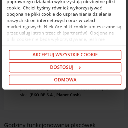
poprawnego działania wykorzystują niezbędne pliki
wszystkich
wpłatomatach sieci Euronet i Planet
cookie. Chcielibyśmy również wykorzystywać
Cash
. Wpłat gotówki można również dokonywać
opcjonalne pliki cookie do usprawniania działania
zbliżeniowo we wpłatomatach posiadających taką
naszych stron internetowych oraz w celach
funkcjonalność. Informacja o opłatach za
marketingowych. Niektóre pliki cookie umieszczane są
korzystanie z wpłatomatów dla kart
biometrycznych znajduje się
tutaj
.
przez usługi stron trzecich (partnerów). Opcjonalne
pliki cookie nie będą wykorzystywane, jeśli nie
Dla Klientów instytucjonalnych
wyrazisz na nie zgody. Więcej informacji o plikach
i mikroprzedsiębiorstw:
cookie i partnerach znajdziesz w kolejnych zakładkach
AKCEPTUJ WSZYSTKIE COOKIE
niniejszego komunikatu oraz w
Polityce cookie
. Jeśli
Klienci mikroprzedsiębiorstw i rolnicy
mogą
nie chcesz wyrażać zgody na cookie opcjonalne, kliknij
bezpłatnie
wypłacać pieniądze
DOSTOSUJ
„Odmowa”. Jeśli chcesz dostosować swoje wybory,
z bankomatów
wyznaczonych sieci
na terenie
kraju (
PKO BP S.A
.,
Planet Cash
)
kliknij „Dostosuj”. Jeśli zgadzasz się na instalację
ODMOWA
Klienci Instytucjonalni
mogą
bezpłatnie
wypłacać
cookie opcjonalnych w Twoim urządzeniu (zgodnie z
gotówkę w kraju z bankomatów wyznaczonych
Polityką cookie), kliknij „Akceptuj wszystkie cookie”.
sieci (
PKO BP S.A
.,
Planet Cash
).
W dowolnej chwili możesz wycofać swoją zgodę w
Deklaracji dot. plików cookie
. Informacje o
przetwarzaniu danych osobowych, w tym o
przysługujących w związku z tym uprawnieniach,
znajdziesz pod
linkiem
.
Godziny funkcjonowania placówek