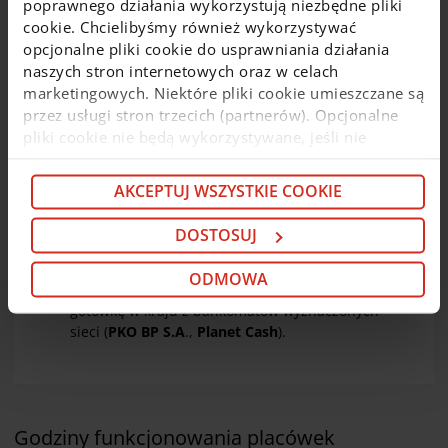
poprawnego działania wykorzystują niezbędne pliki
wszystkich
wpłatomatach sieci Euronet i Planet
cookie. Chcielibyśmy również wykorzystywać
Cash
. Wpłat gotówki można również dokonywać
opcjonalne pliki cookie do usprawniania działania
zbliżeniowo we wpłatomatach posiadających taką
naszych stron internetowych oraz w celach
funkcjonalność. Informacja o opłatach za
marketingowych. Niektóre pliki cookie umieszczane są
korzystanie z wpłatomatów dla kart
biometrycznych znajduje się
tutaj
.
przez usługi stron trzecich (partnerów). Opcjonalne
pliki cookie nie będą wykorzystywane, jeśli nie
Dla Klientów instytucjonalnych
wyrazisz na nie zgody. Więcej informacji o plikach
i mikroprzedsiębiorstw:
cookie i partnerach znajdziesz w kolejnych zakładkach
AKCEPTUJ WSZYSTKIE COOKIE
niniejszego komunikatu oraz w
Polityce cookie
. Jeśli
Klienci mikroprzedsiębiorstw i rolnicy
mogą
nie chcesz wyrażać zgody na cookie opcjonalne, kliknij
bezpłatnie
wypłacać pieniądze
DOSTOSUJ
„Odmowa”. Jeśli chcesz dostosować swoje wybory,
z bankomatów
wyznaczonych sieci
na terenie
kraju (
PKO BP S.A
.,
Planet Cash
)
kliknij „Dostosuj”. Jeśli zgadzasz się na instalację
ODMOWA
Klienci Instytucjonalni
mogą
bezpłatnie
wypłacać
cookie opcjonalnych w Twoim urządzeniu (zgodnie z
gotówkę w kraju z bankomatów wyznaczonych
Polityką cookie), kliknij „Akceptuj wszystkie cookie”.
sieci (
PKO BP S.A
.,
Planet Cash
).
W dowolnej chwili możesz wycofać swoją zgodę w
Deklaracji dot. plików cookie
. Informacje o
przetwarzaniu danych osobowych, w tym o
przysługujących w związku z tym uprawnieniach,
znajdziesz pod
linkiem
.
Godziny funkcjonowania placówek