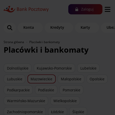
Zaloguj
Konta
Kredyty
Karty
Ubez
Strona główna
Placówki i bankomaty
Placówki i bankomaty
Dolnośląskie
Kujawsko-Pomorskie
Lubelskie
Lubuskie
Mazowieckie
Małopolskie
Opolskie
Podkarpackie
Podlaskie
Pomorskie
Warmińsko-Mazurskie
Wielkopolskie
Zachodniopomorskie
Łódzkie
Śląskie