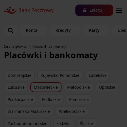
Zaloguj
Konta
Kredyty
Karty
Ubez
Strona główna
Placówki i bankomaty
Placówki i bankomaty
Dolnośląskie
Kujawsko-Pomorskie
Lubelskie
Lubuskie
Mazowieckie
Małopolskie
Opolskie
Podkarpackie
Podlaskie
Pomorskie
Warmińsko-Mazurskie
Wielkopolskie
Zachodniopomorskie
Łódzkie
Śląskie