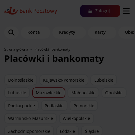
Zaloguj
Konta
Kredyty
Karty
Ubez
Strona główna
Placówki i bankomaty
Placówki i bankomaty
Dolnośląskie
Kujawsko-Pomorskie
Lubelskie
Lubuskie
Mazowieckie
Małopolskie
Opolskie
Podkarpackie
Podlaskie
Pomorskie
Warmińsko-Mazurskie
Wielkopolskie
Zachodniopomorskie
Łódzkie
Śląskie