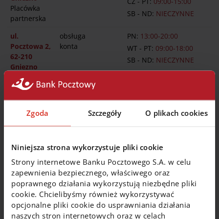
CZ - PT:
09:00-15:00
Placówka
SB - ND:
NIECZYNNE
partnerska
ul.
obsługa
PN:
13:00-20:00
Pocztowa 2,
konta
WT - PT:
09:00-18:00
62-210
SB - ND:
NIECZYNNE
Gniezno
Placówka
partnerska
Zgoda
Szczegóły
O plikach cookies
Bankomaty i wpłatomaty
Niniejsza strona wykorzystuje pliki cookie
Strony internetowe Banku Pocztowego S.A. w celu
Dla Klientów indywidualnych:
zapewnienia bezpiecznego, właściwego oraz
Klienci indywidualni posiadający kartę z logo
poprawnego działania wykorzystują niezbędne pliki
Poczty Polskiej/kartę Caritas
mogą
bezpłatnie
cookie. Chcielibyśmy również wykorzystywać
wypłacać gotówkę
z bankomatów sieci
Planet
opcjonalne pliki cookie do usprawniania działania
Cash
, a Posiadacze Konta w Porządku, Konta
naszych stron internetowych oraz w celach