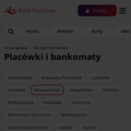
Zaloguj
Konta
Kredyty
Karty
Ubez
Strona główna
Placówki i bankomaty
Placówki i bankomaty
Dolnośląskie
Kujawsko-Pomorskie
Lubelskie
Lubuskie
Mazowieckie
Małopolskie
Opolskie
Podkarpackie
Podlaskie
Pomorskie
Warmińsko-Mazurskie
Wielkopolskie
Zachodniopomorskie
Łódzkie
Śląskie