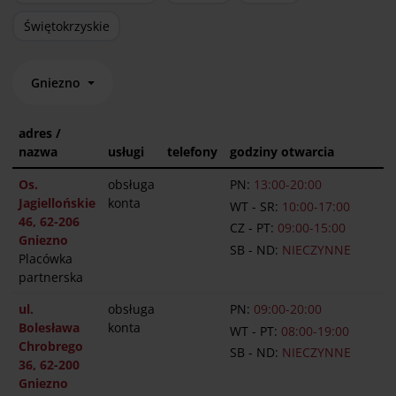
Świętokrzyskie
Gniezno
adres /
nazwa
usługi
telefony
godziny otwarcia
Os.
obsługa
PN:
13:00-20:00
Jagiellońskie
konta
WT - SR:
10:00-17:00
46, 62-206
CZ - PT:
09:00-15:00
Gniezno
SB - ND:
NIECZYNNE
Placówka
partnerska
ul.
obsługa
PN:
09:00-20:00
Bolesława
konta
WT - PT:
08:00-19:00
Chrobrego
SB - ND:
NIECZYNNE
36, 62-200
Gniezno