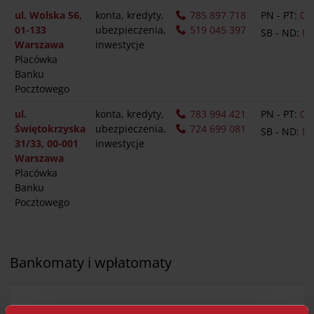
ul. Wolska 56,
konta, kredyty,
785 897 718
PN - PT:
09.
01-133
ubezpieczenia,
519 045 397
SB - ND:
N
Warszawa
inwestycje
Placówka
Banku
Pocztowego
ul.
konta, kredyty,
783 994 421
PN - PT:
09:
Świętokrzyska
ubezpieczenia,
724 699 081
SB - ND:
N
31/33, 00-001
inwestycje
Warszawa
Placówka
Banku
Pocztowego
Bankomaty i wpłatomaty
Dla Klientów indywidualnych: