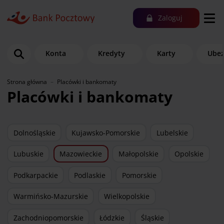
Zaloguj
Konta
Kredyty
Karty
Ubez
Strona główna
Placówki i bankomaty
Placówki i bankomaty
Dolnośląskie
Kujawsko-Pomorskie
Lubelskie
Lubuskie
Mazowieckie
Małopolskie
Opolskie
Podkarpackie
Podlaskie
Pomorskie
Warmińsko-Mazurskie
Wielkopolskie
Zachodniopomorskie
Łódzkie
Śląskie