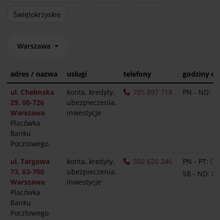
Świętokrzyskie
Warszawa
adres / nazwa
usługi
telefony
godziny ot
ul. Chełmska
konta, kredyty,
785 897 718
PN - ND:
N
29, 00-726
ubezpieczenia,
Warszawa
inwestycje
Placówka
Banku
Pocztowego
ul. Targowa
konta, kredyty,
502 620 246
PN - PT:
09.
73, 03-700
ubezpieczenia,
SB - ND:
N
Warszawa
inwestycje
Placówka
Banku
Pocztowego